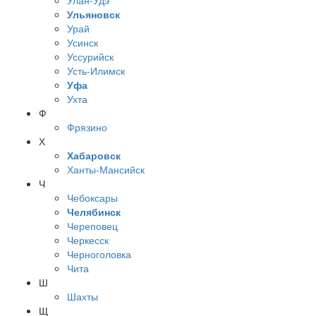
Ульяновск
Урай
Усинск
Уссурийск
Усть-Илимск
Уфа
Ухта
Ф
Фрязино
Х
Хабаровск
Ханты-Мансийск
Ч
Чебоксары
Челябинск
Череповец
Черкесск
Черноголовка
Чита
Ш
Шахты
Щ