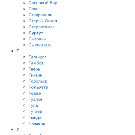
Сосновый Бор
Сочи
Ставрополь
Старый Оскол
Стерлитамак
Сургут
Сызрань
Сыктывкар
Т
Таганрог
Тамбов
Тверь
Тихвин
Тобольск
Тольятти
Томск
Туапсе
Тула
Тутаев
Тында
Тюмень
У
Улан-Удэ