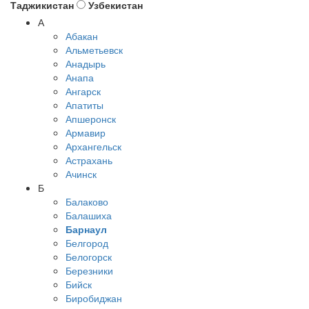
Таджикистан
Узбекистан
А
Абакан
Альметьевск
Анадырь
Анапа
Ангарск
Апатиты
Апшеронск
Армавир
Архангельск
Астрахань
Ачинск
Б
Балаково
Балашиха
Барнаул
Белгород
Белогорск
Березники
Бийск
Биробиджан