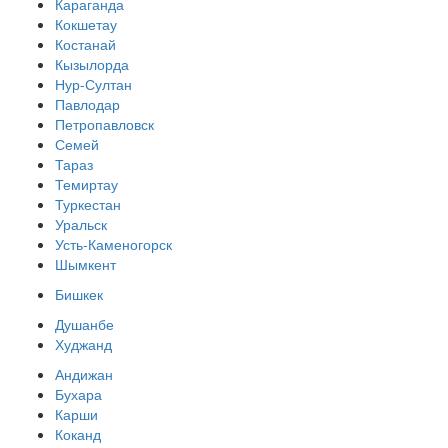
Караганда
Кокшетау
Костанай
Кызылорда
Нур-Султан
Павлодар
Петропавловск
Семей
Тараз
Темиртау
Туркестан
Уральск
Усть-Каменогорск
Шымкент
Бишкек
Душанбе
Худжанд
Андижан
Бухара
Карши
Коканд