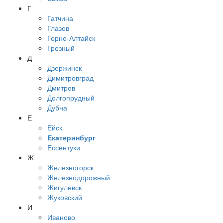
Г
Гатчина
Глазов
Горно-Алтайск
Грозный
Д
Дзержинск
Димитровград
Дмитров
Долгопрудный
Дубна
Е
Ейск
Екатеринбург
Ессентуки
Ж
Железногорск
Железнодорожный
Жигулевск
Жуковский
И
Иваново