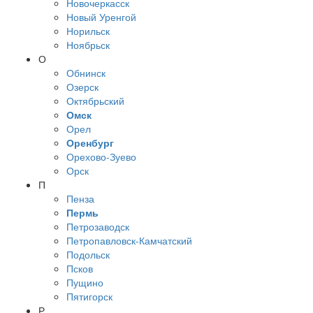
Новочеркасск
Новый Уренгой
Норильск
Ноябрьск
О
Обнинск
Озерск
Октябрьский
Омск
Орел
Оренбург
Орехово-Зуево
Орск
П
Пенза
Пермь
Петрозаводск
Петропавловск-Камчатский
Подольск
Псков
Пущино
Пятигорск
Р