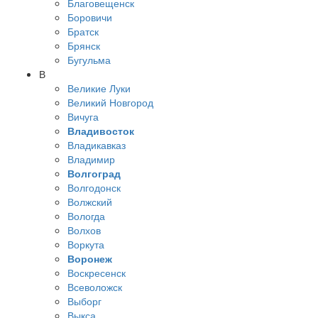
Благовещенск
Боровичи
Братск
Брянск
Бугульма
В
Великие Луки
Великий Новгород
Вичуга
Владивосток
Владикавказ
Владимир
Волгоград
Волгодонск
Волжский
Вологда
Волхов
Воркута
Воронеж
Воскресенск
Всеволожск
Выборг
Выкса